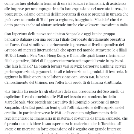
come partner globale in termini di servizi bancari e finanziari, di assistenza
alle imprese per accompagnarle nella loro espansione nel mercato turco», ha
proseguito. «Siamo convinti dell'importanza di essere presenti in un'area che
può avere un ruolo di 'Hub' per la regione», ha aggiunto Micciché che si è
detto pronto anche ad aiutare aziende turche che volessero investire in Italia.
Con l'apertura della nuova sede Intesa Sanpaolo è oggi l'unico gruppo
bancario italiano con una propria Filiale Corporate direttamente operativa
nel Paese. Così si rafforza ulteriormente la presenza al livello operativo del
Gruppo sui mercati internazionali che opera nel mondo attraverso le 4 filiali
HUB di Londra, New York, Hong Kong, e Dubai alle quali fanno riferimento
filiali operative, Uffici di Rappresentanzaebanche specializzate in 29 Paesi.
Che farà la filiale? La branch fornirà vari servizi: Corporate Banking, servizi
perle esportazioni, pagamenti locali e internazionali, prodotti di tesoreria. In
aggiunta la filiale opera in collaborazione con Banca IMI, la banca
d'investimento del Gruppo, per l'offerta di prodotti di finanza strutturata.
«La Turchia ha posto tra gli obiettivi della sua presidenza del Geo quello di
esplicitare il ruolo cruciale delle PMI nel tessuto economico» ha detto
Marcello Sala, vice presidente esecutivo del Consiglio Gestione di Intesa
Sanpaolo. «L'enfasi posta su temi quali l'ottimizzazione dell'erogazione del
credito- in particolare verso le PMI - e l'associato miglioramento della
regolamentazione fmanziaria in materia, è sostenuta da Intesa Sanpaolo, che
è pronta a condividere la sua esperienza in materia anche inTurchia». «II
Paese è un mercato in forte espansione ed è seguito con grande interesse