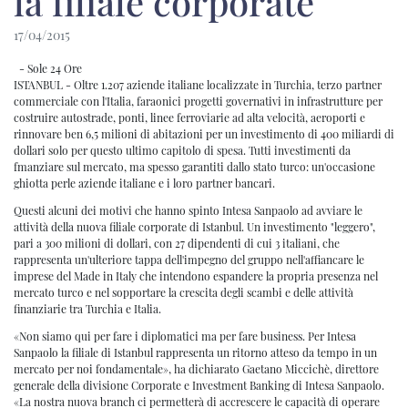
la filiale corporate
17/04/2015
- Sole 24 Ore
ISTANBUL - Oltre 1.207 aziende italiane localizzate in Turchia, terzo partner
commerciale con l'Italia, faraonici progetti governativi in infrastrutture per
costruire autostrade, ponti, linee ferroviarie ad alta velocità, aeroporti e
rinnovare ben 6,5 milioni di abitazioni per un investimento di 400 miliardi di
dollari solo per questo ultimo capitolo di spesa. Tutti investimenti da
fmanziare sul mercato, ma spesso garantiti dallo stato turco: un'occasione
ghiotta perle aziende italiane e i loro partner bancari.
Questi alcuni dei motivi che hanno spinto Intesa Sanpaolo ad avviare le
attività della nuova filiale corporate di Istanbul. Un investimento "leggero",
pari a 300 milioni di dollari, con 27 dipendenti di cui 3 italiani, che
rappresenta un'ulteriore tappa dell'impegno del gruppo nell'affiancare le
imprese del Made in Italy che intendono espandere la propria presenza nel
mercato turco e nel sopportare la crescita degli scambi e delle attività
finanziarie tra Turchia e Italia.
«Non siamo qui per fare i diplomatici ma per fare business. Per Intesa
Sanpaolo la filiale di Istanbul rappresenta un ritorno atteso da tempo in un
mercato per noi fondamentale», ha dichiarato Gaetano Miccichè, direttore
generale della divisione Corporate e Investment Banking di Intesa Sanpaolo.
«La nostra nuova branch ci permetterà di accrescere le capacità di operare