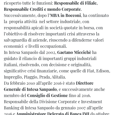
ricoperto tutte le funzioni:
Responsabile di Filiale,
Responsabile Crediti e mondo Corporate
.
Successivamente, dopo l’
MBA in Bocconi
, ha continuato
la propria attività nel settore industriale, con
responsabilità apicali in società quotate in borsa, con
l’obiettivo di risolvere importanti crisi attraverso la
salvaguardia di aziende, riuscendo a difenderne valori
economici e livelli occupazionali.
In Intesa Sanpaolo dal 2002,
Gaetano Miccichè
ha
guidato il rilancio di importanti gruppi industriali
italiani, risolvendo, con decisione e originalità,
significative crisi finanziarie, come quelle di Fiat, Edison,
Impregilo, Piaggio, Prada, Alitalia.
Da febbraio 2010 all’aprile 2016 è stato
Direttore
Generale di Intesa Sanpaolo
, e successivamente anche
membro del
Consiglio di Gestione
fino al 2016.
Responsabile della Divisione Corporate e Investment
Banking di Intesa Sanpaolo da gennaio 2007 all’aprile
2016 e
Amministratore Delegato di Banca IMI
da ottobre