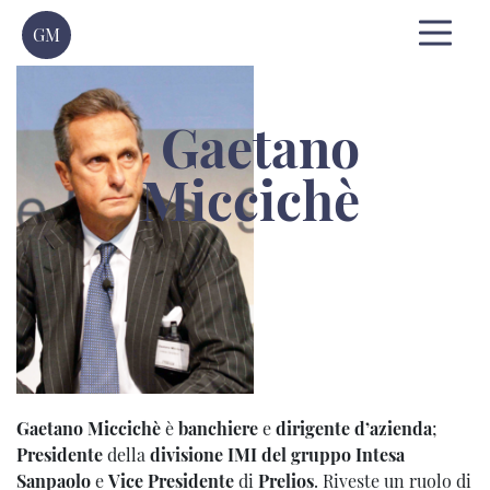
GM
Gaetano
Miccichè
Gaetano Miccichè
è
banchiere
e
dirigente d’azienda
;
Presidente
della
divisione IMI del gruppo Intesa
Sanpaolo
e
Vice Presidente
di
Prelios
. Riveste un ruolo di