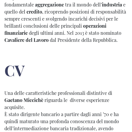
fondamentale
aggregazione
tra il mondo dell’
industria
e
quello del
credito
, ricoprendo posizioni di responsabilità
sempre crescenti e svolgendo incarichi decisivi per le
brillanti conclusioni delle principali
operazioni
finanziarie
degli ultimi anni. Nel 2013 è stato nominato
Cavaliere del Lavoro
dal Presidente della Repubblica.
CV
Una delle caratteristiche professionali distintive di
Gaetano Miccichè
riguarda le diverse esperienze
acquisite.
È stato dirigente bancario a partire dagli anni ’70 e ha
quindi maturato una profonda conoscenza del mondo
dell’intermediazione bancaria tradizionale, avendo