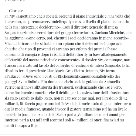
- Giornale
Su Ntv «aspettiamo chela società presenti il piano industriale e, una volta che
lo avremo, ca-piremoseserviràdell'equityeco-sa a livello di piano finanziario
nella sua interezza; e decideremo». Così il direttore generale di Intesa
Sanpaolo (azionista ecreditore del gruppo ferroviario), Gaetano Micciché, che
ha aggiunto: «Sono certo, poi, chetutti i soci decideranno in pieno accordo».
Micciché ricorda che si tratta di un «piano che si determinerà dopo aver
chiarito che tipo di proventi ci saranno per effetto dei premi al basso
consumo di energia e dopo i risultati dell'Authority in base all'adeguamento
delletariffe del nostro principale concorrente». Il dossier Ntv, comunque, non
è ancora arrivato sul tavolo del consiglio di gestione di Intesa Sanpaolo: lo ha
ribadito ieri il presidente Gian Maria Gros Pietro. Intanto, Ntv torna
all'attacco. «Dove sono i costi di Rfichegiustificanouncosìaltolivello dei
pedaggi Av in Italia?». E la domanda chela società guidata da Antonello
Perriconerinnova all'Autorità dei trasporti, evidenziando che «se è vero,
come finalmente ammette, che il debito per la costruzione dell'infrastruttura
sia stato assorbito dallo Stato, non si capisce come mai, per il residuo di 4,2
miliardi, Rfi faccia pagare una tariffaAv al chilometro solo di poco inferiore a
quella media francese, quando invece il gestore transalpino Rff ha un livello
del debito (non finanziato dallo Stato) pari a 36 miliardi, e oneri annui per
interessi pari a 1,35 miliardi (contro i soli 64 milioni di oneri finanziari su
debiti in capo a Rfi)».