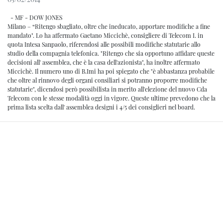
- MF - DOW JONES
Milano – “Ritengo sbagliato, oltre che ineducato, apportare modifiche a fine
mandato". Lo ha affermato Gaetano Miccichè, consigliere di Telecom I. in
quota Intesa Sanpaolo, riferendosi alle possibili modifiche statutarie allo
studio della compagnia telefonica. "Ritengo che sia opportuno affidare queste
decisioni all' assemblea, che è la casa dell'azionista", ha inoltre affermato
Miccichè. Il numero uno di B.Imi ha poi spiegato che "è abbastanza probabile
che oltre al rinnovo degli organi consiliari si potranno proporre modifiche
statutarie", dicendosi però possibilista in merito all'elezione del nuovo Cda
Telecom con le stesse modalità oggi in vigore. Queste ultime prevedono che la
prima lista scelta dall' assemblea designi i 4/5 dei consiglieri nel board.