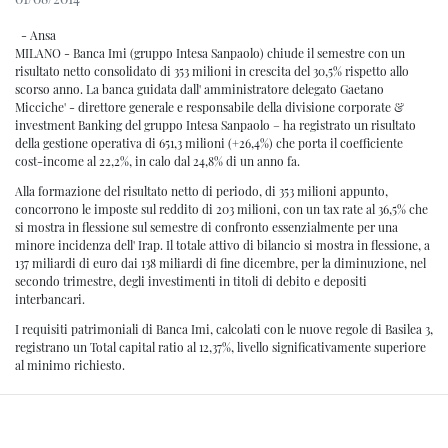
- Ansa
MILANO - Banca Imi (gruppo Intesa Sanpaolo) chiude il semestre con un
risultato netto consolidato di 353 milioni in crescita del 30,5% rispetto allo
scorso anno. La banca guidata dall' amministratore delegato Gaetano
Micciche' - direttore generale e responsabile della divisione corporate &
investment Banking del gruppo Intesa Sanpaolo – ha registrato un risultato
della gestione operativa di 651,3 milioni (+26,4%) che porta il coefficiente
cost-income al 22,2%, in calo dal 24,8% di un anno fa.
Alla formazione del risultato netto di periodo, di 353 milioni appunto,
concorrono le imposte sul reddito di 203 milioni, con un tax rate al 36,5% che
si mostra in flessione sul semestre di confronto essenzialmente per una
minore incidenza dell' Irap. Il totale attivo di bilancio si mostra in flessione, a
137 miliardi di euro dai 138 miliardi di fine dicembre, per la diminuzione, nel
secondo trimestre, degli investimenti in titoli di debito e depositi
interbancari.
I requisiti patrimoniali di Banca Imi, calcolati con le nuove regole di Basilea 3,
registrano un Total capital ratio al 12,37%, livello significativamente superiore
al minimo richiesto.