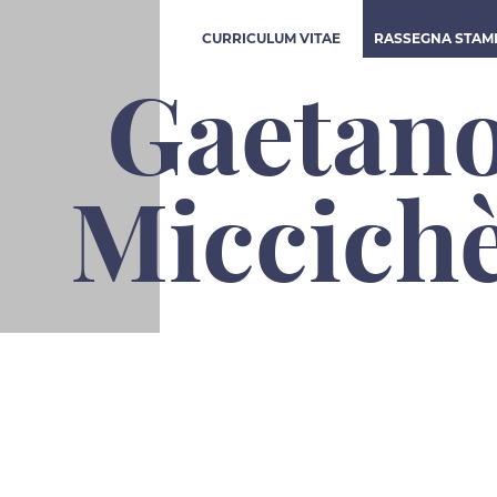
CURRICULUM VITAE
RASSEGNA STAM
Gaetan
Miccich