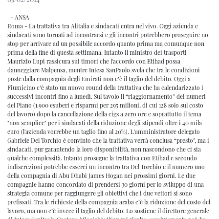
- ANSA
Roma - La trattativa tra Alitalia e sindacati entra nel vivo. Oggi azienda e
sindacati sono tornati ad incontrarsi e gli incontri potrebbero proseguire no
stop per arrivare ad un possibile accordo quanto prima ma comunque non
prima della fine di questa settimana. Intanto il ministro dei trasporti
Maurizio Lupi rassicura sui timori che l'accordo con Etihad possa
danneggiare Malpensa, mentre Intesa SanPaolo svela che tra le condizioni
poste dalla compagnia degli Emirati non c’è il taglio del debito. Oggi a
Fiumicino c’è stato un nuovo round della trattativa che ha calendarizzato i
successivi incontri fino a lunedì. Sul tavolo il “riaggiornamento” dei numeri
del Piano (1.900 esuberi e risparmi per 295 milioni, di cui 128 solo sul costo
del lavoro) dopo la cancellazione della cigs a zero ore e soprattutto il tema
"non semplice" per i sindacati della riduzione degli stipendi oltre i 40 mila
euro (l'azienda vorrebbe un taglio fino al 20%). L'amministratore delegato
Gabriele Del Torchio è convinto che la trattativa verrà conclusa “presto", ma i
sindacati, pur garantendo la loro disponibilità, non nascondono che ci sia
qualche complessità. Intanto prosegue la trattativa con Etihad e secondo
indiscrezioni potrebbe esserci un incontro tra Del Torchio e il numero uno
della compagnia di Abu Dhabi James Hogan nei prossimi giorni. Le due
compagnie hanno concordato di prendersi 30 giorni per lo sviluppo di una
strategia comune per raggiungere gli obiettivi che i due vettori si sono
prefissati. Tra le richieste della compagnia araba c’è la riduzione del costo del
lavoro, ma non c’è invece il taglio del debito. Lo sostiene il direttore generale